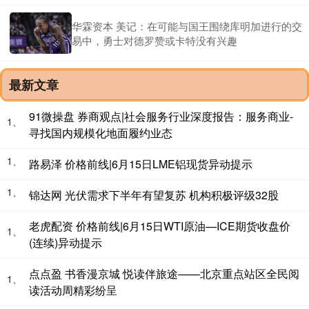
华霖资本 美记：在可能与国王围绕库明加进行的交
易中，勇士对德罗赞或卡特没有兴趣
最新文章
91微操盘 券商观点|社会服务行业深度报告：服务商业-
1、
寻找国内规模化地面履约业态
1、
路易泽 价格前线|6月15日LME铝现货异动提示
1、
锦达网 光伏需求下半年有望复苏 机构积极评级32股
老虎配资 价格前线|6月15日WTI原油—ICE期货收盘价
1、
(连续)异动提示
点点盈 书香漫京城 悦读伴旅途——北京重点站区全民阅
1、
读活动周精彩纷呈