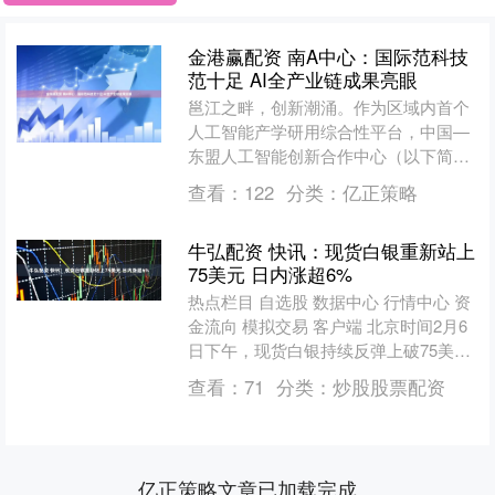
金港赢配资 南A中心：国际范科技
范十足 AI全产业链成果亮眼
邕江之畔，创新潮涌。作为区域内首个
人工智能产学研用综合性平台，中国—
东盟人工智能创新合作中心（以下简称
南A中心）正以枝繁叶茂的合作生态汇
查看：
122
分类：
亿正策略
聚科技智慧，持续释放跨越....
牛弘配资 快讯：现货白银重新站上
75美元 日内涨超6%
热点栏目 自选股 数据中心 行情中心 资
金流向 模拟交易 客户端 北京时间2月6
日下午，现货白银持续反弹上破75美元/
盎司，日内涨近6%，较日低反弹11美
查看：
71
分类：
炒股股票配资
元。 ....
亿正策略文章已加载完成